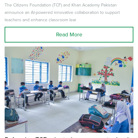
Teachers with AI-powered Khanmigo
The Citizens Foundation (TCF) and Khan Academy Pakistan
announce an AI-powered innovative collaboration to support
teachers and enhance classroom lear
Read More