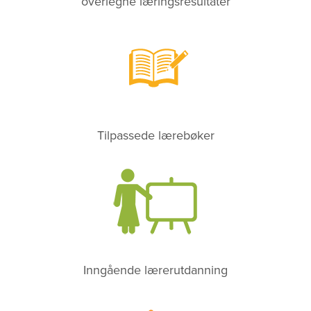
overlegne læringsresultater
Tilpassede lærebøker
Inngående lærerutdanning